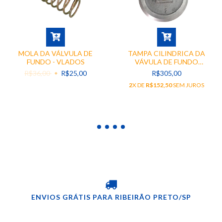
MOLA DA VÁLVULA DE
TAMPA CILINDRICA DA
FUNDO - VLADOS
VÁVULA DE FUNDO
PNEUMATICA
R$36,00
R$25,00
R$305,00
2
X DE
R$152,50
SEM JUROS
ENVIOS GRÁTIS PARA RIBEIRÃO PRETO/SP