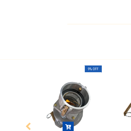
7
%
OFF
9
%
OFF