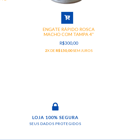
TAM
2
ENGATE RÁPIDO ROSCA
MACHO COM TAMPA 4''
R$300,00
2
X DE
R$150,00
SEM JUROS
LOJA 100% SEGURA
SEUS DADOS PROTEGIDOS