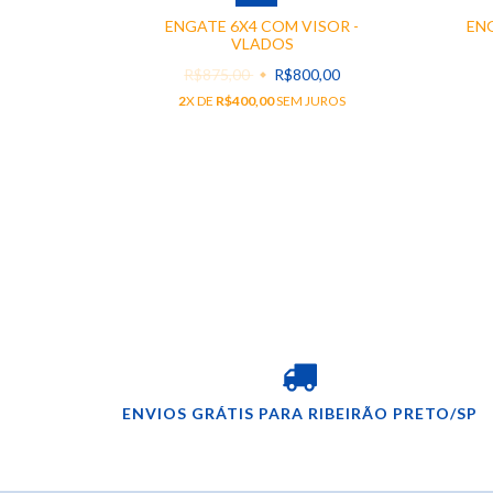
ENGATE 6X4 COM VISOR -
EN
 COM
VLADOS
OS
R$875,00
R$800,00
00
2
X DE
R$400,00
SEM JUROS
ENVIOS GRÁTIS PARA RIBEIRÃO PRETO/SP