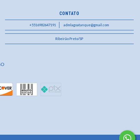
CONTATO
+5516982647191
admlagoatanque@gmail.com
Ribeirão Preto/SP
SO