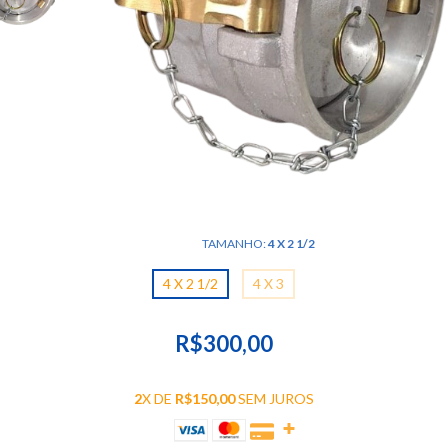
TAMANHO:
4 X 2 1/2
4 X 2 1/2
4 X 3
R$300,00
2
X DE
R$150,00
SEM JUROS