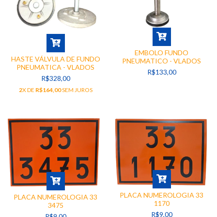
EMBOLO FUNDO
HASTE VÁLVULA DE FUNDO
PNEUMATICO - VLADOS
PNEUMATICA - VLADOS
R$133,00
R$328,00
2
X DE
R$164,00
SEM JUROS
PLACA NUMEROLOGIA 33
PLACA NUMEROLOGIA 33
1170
3475
R$9,00
R$9,00