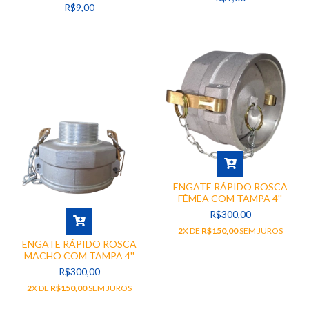
DIVERSAS 9
R$9,00
ENGATE RÁPIDO ROSCA
FÊMEA COM TAMPA 4''
R$300,00
2
X DE
R$150,00
SEM JUROS
ENGATE RÁPIDO ROSCA
MACHO COM TAMPA 4''
R$300,00
2
X DE
R$150,00
SEM JUROS