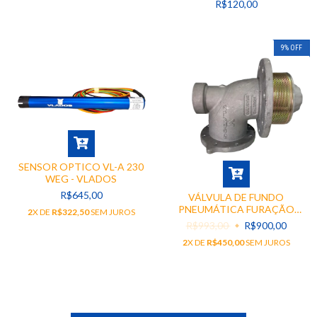
R$120,00
9
%
OFF
SENSOR OPTICO VL-A 230
WEG - VLADOS
R$645,00
VÁLVULA DE FUNDO
PNEUMÁTICA FURAÇÃO
2
X DE
R$322,50
SEM JUROS
PARALELA - VLADOS
R$993,00
R$900,00
2
X DE
R$450,00
SEM JUROS