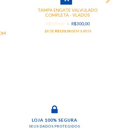
TAMPA ENGATE VALVULADO
COMPLETA - VLADOS
R$335,00
R$300,00
SUB
ENGA
2
X DE
R$150,00
SEM JUROS
COM
2
LOJA 100% SEGURA
SEUS DADOS PROTEGIDOS