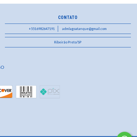
CONTATO
+5516982647191
admlagoatanque@gmail.com
Ribeirão Preto/SP
SO