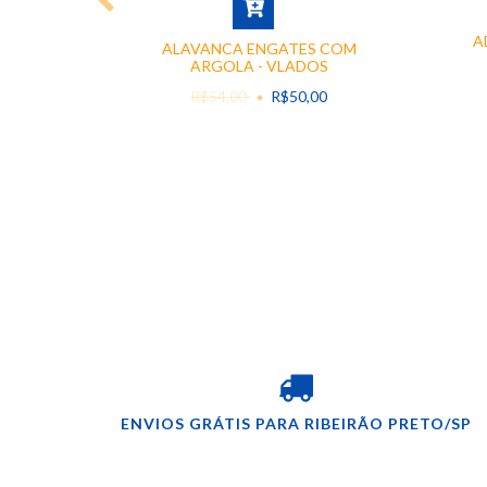
SOR -
A
ALAVANCA ENGATES COM
ARGOLA - VLADOS
,00
R$54,00
R$50,00
UROS
ENVIOS GRÁTIS PARA RIBEIRÃO PRETO/SP