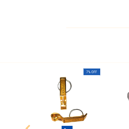
9
%
OFF
7
%
OFF