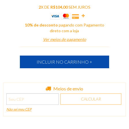
2
X DE
R$104,00
SEM JUROS
10% de desconto
pagando com Pagamento
direto com a loja
Ver meios de pagamento
Entregas para o CEP:
Meios de envio
ALTERAR CEP
CALCULAR
Não sei meu CEP